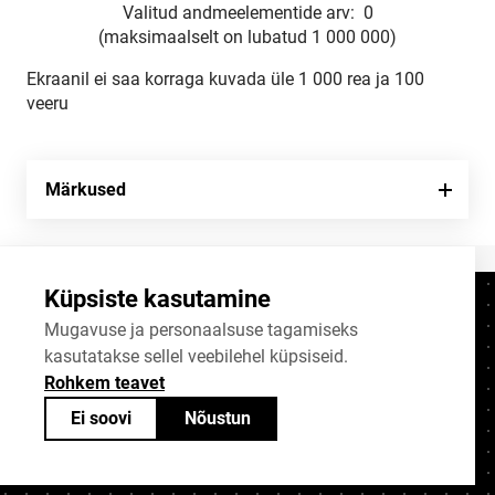
Valitud andmeelementide arv:
0
(maksimaalselt on lubatud 1 000 000)
Ekraanil ei saa korraga kuvada üle 1 000 rea ja 100
veeru
Märkused
Küpsiste kasutamine
Kontaktid
+372 625 9300
Mugavuse ja personaalsuse tagamiseks
kasutatakse sellel veebilehel küpsiseid.
stat@stat.ee
Rohkem teavet
Küpsiste sätted
Ei soovi
Nõustun
Statistikaameti avaandmed on jagatavad
Creative Commonsi (CC) litsentsiga
BY-SA 4.0