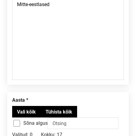
Aasta
Sõna algus
Valitud:
0
Kokku:
17