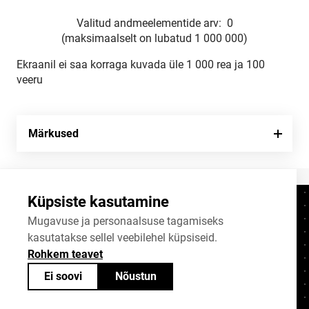
Valitud andmeelementide arv:
0
(maksimaalselt on lubatud 1 000 000)
Ekraanil ei saa korraga kuvada üle 1 000 rea ja 100
veeru
Märkused
Küpsiste kasutamine
Kontaktid
+372 625 9300
Mugavuse ja personaalsuse tagamiseks
kasutatakse sellel veebilehel küpsiseid.
stat@stat.ee
Rohkem teavet
Küpsiste sätted
Ei soovi
Nõustun
Statistikaameti avaandmed on jagatavad
Creative Commonsi (CC) litsentsiga
BY-SA 4.0