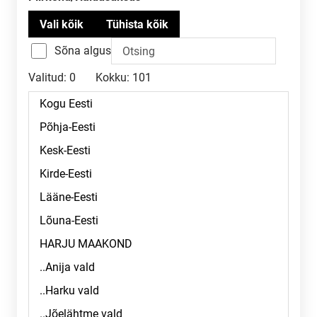
Sõna algus
Valitud:
0
Kokku:
101