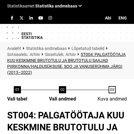
Abi
ENG
Statistika andmebaas
Lõpetatud tabelid
Sotsiaalelu. Arhiiv
Sissetulek. Arhiiv
ST004: PALGATÖÖTAJA
KUU KESKMINE BRUTOTULU JA BRUTOTULU SAAJAD
PIIRKONNA/HALDUSÜKSUSE, SOO JA VANUSERÜHMA JÄRGI
(2013–2022)
Vali tabel
Vali andmed
Kuva andmed
ST004: PALGATÖÖTAJA KUU
KESKMINE BRUTOTULU JA