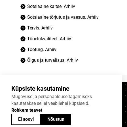
Sotsiaalne kaitse. Arhiiv
Sotsiaalne tõrjutus ja vaesus. Arhiiv
Tervis. Arhiiv
Tööelukvaliteet. Arhiiv
Tööturg. Arhiiv
Õigus ja turvalisus. Arhiiv
Küpsiste kasutamine
Kontaktid
+372 625 9300
Mugavuse ja personaalsuse tagamiseks
kasutatakse sellel veebilehel küpsiseid.
stat@stat.ee
Rohkem teavet
Küpsiste sätted
Ei soovi
Nõustun
Statistikaameti avaandmed on jagatavad