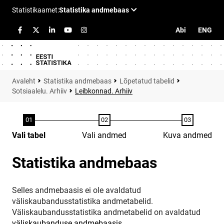
Abi
ENG
Statistika andmebaas
Lõpetatud tabelid
Sotsiaalelu. Arhiiv
Leibkonnad. Arhiiv
Vali tabel
Vali andmed
Kuva andmed
Statistika andmebaas
Selles andmebaasis ei ole avaldatud
väliskaubandusstatistika andmetabelid.
Väliskaubandusstatistika andmetabelid on avaldatud
väliskaubanduse andmebaasis
.