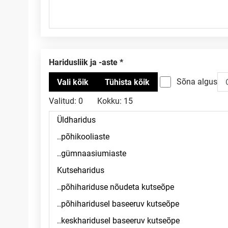
Haridusliik ja -aste
Sõna algus
Valitud:
0
Kokku:
15