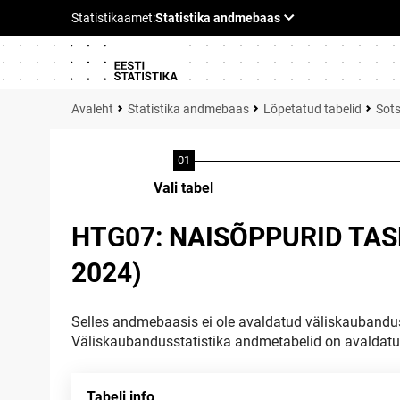
Statistika andmebaas
Lõpetatud tabelid
Sots
Vali tabel
HTG07: NAISÕPPURID TAS
2024)
Selles andmebaasis ei ole avaldatud väliskaubandus
Väliskaubandusstatistika andmetabelid on avaldat
Tabeli info