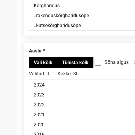
Aasta
Sõna algus
Valitud:
0
Kokku:
30