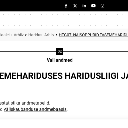
iaalelu. Arhiiv
Haridus. Arhiiv
HTG07: NAISÕPPURID TASEMEHARIDUS
Vali andmed
EMEHARIDUSES HARIDUSLIIGI JA
statistika andmetabelid.
ud
väliskaubanduse andmebaasis
.