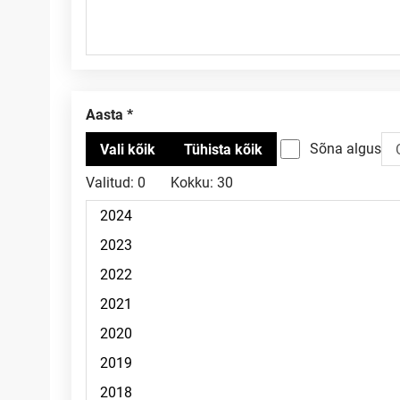
Aasta
Sõna algus
Valitud:
0
Kokku:
30