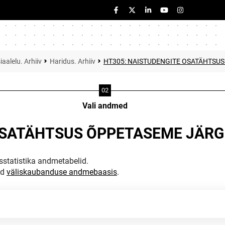
iaalelu. Arhiiv
Haridus. Arhiiv
HT305: NAISTUDENGITE OSATÄHTSUS
Vali andmed
SATÄHTSUS ÕPPETASEME JÄRGI
statistika andmetabelid.
ud
väliskaubanduse andmebaasis
.