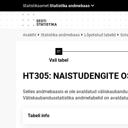
Statistika andmebaas
Lõpetatud tabelid
Sots
Vali tabel
HT305: NAISTUDENGITE O
Selles andmebaasis ei ole avaldatud väliskaubandus
Väliskaubandusstatistika andmetabelid on avaldat
Tabeli info