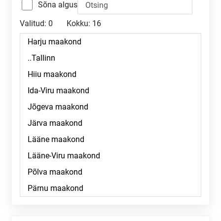
Sõna algus
Valitud:
0
Kokku:
16