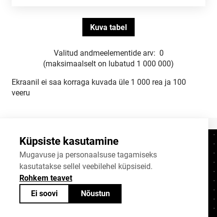
Valitud andmeelementide arv:
0
(maksimaalselt on lubatud 1 000 000)
Ekraanil ei saa korraga kuvada üle 1 000 rea ja 100
veeru
Küpsiste kasutamine
Kontaktid
+372 625 9300
Mugavuse ja personaalsuse tagamiseks
kasutatakse sellel veebilehel küpsiseid.
stat@stat.ee
Rohkem teavet
Küpsiste sätted
Ei soovi
Nõustun
Statistikaameti avaandmed on jagatavad
Creative Commonsi (CC) litsentsiga
BY-SA 4.0