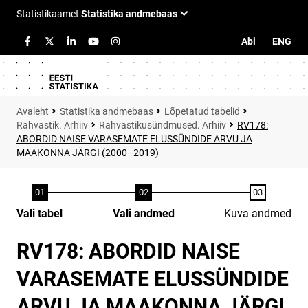
Abi
ENG
Statistika andmebaas
Lõpetatud tabelid
Rahvastik. Arhiiv
Rahvastikusündmused. Arhiiv
RV178:
ABORDID NAISE VARASEMATE ELUSSÜNDIDE ARVU JA
MAAKONNA JÄRGI (2000–2019)
Vali tabel
Vali andmed
Kuva andmed
RV178: ABORDID NAISE
VARASEMATE ELUSSÜNDIDE
ARVU JA MAAKONNA JÄRGI