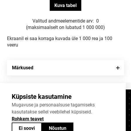
Valitud andmeelementide arv:
0
(maksimaalselt on lubatud 1 000 000)
Ekraanil ei saa korraga kuvada üle 1 000 rea ja 100
veeru
Märkused
Küpsiste kasutamine
Kontaktid
+372 625 9300
Mugavuse ja personaalsuse tagamiseks
kasutatakse sellel veebilehel küpsiseid.
stat@stat.ee
Rohkem teavet
Küpsiste sätted
Ei soovi
Nõustun