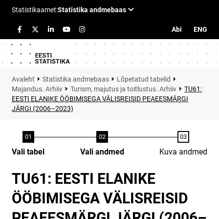
Abi
ENG
Statistika andmebaas
Lõpetatud tabelid
Majandus. Arhiiv
Turism, majutus ja toitlustus. Arhiiv
TU61:
EESTI ELANIKE ÖÖBIMISEGA VÄLISREISID PEAEESMÄRGI
JÄRGI (2006–2023)
Vali tabel
Vali andmed
Kuva andmed
TU61: EESTI ELANIKE
ÖÖBIMISEGA VÄLISREISID
PEAEESMÄRGI JÄRGI (2006–