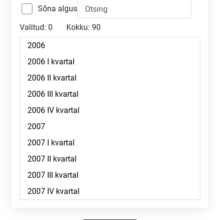
Sõna algus
Valitud:
0
Kokku:
90