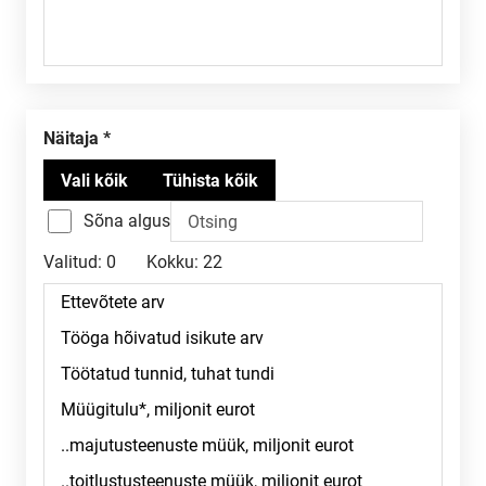
Näitaja
Sõna algus
Valitud:
0
Kokku:
22