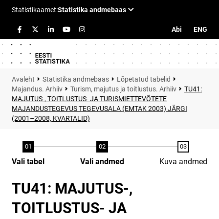
Abi
ENG
Statistika andmebaas
Lõpetatud tabelid
Majandus. Arhiiv
Turism, majutus ja toitlustus. Arhiiv
TU41:
MAJUTUS-, TOITLUSTUS- JA TURISMIETTEVÕTETE
MAJANDUSTEGEVUS TEGEVUSALA (EMTAK 2003) JÄRGI
(2001–2008, KVARTALID)
Vali tabel
Vali andmed
Kuva andmed
TU41: MAJUTUS-,
TOITLUSTUS- JA