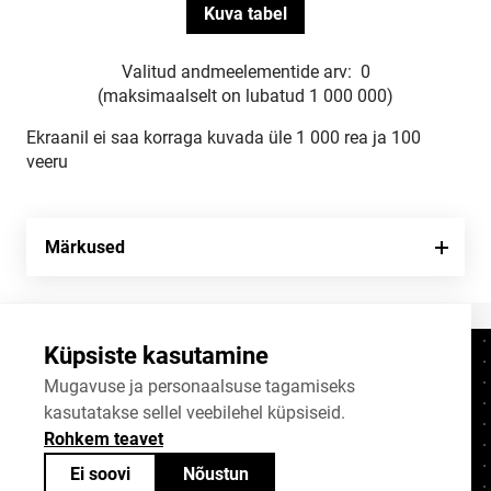
Valitud andmeelementide arv:
0
(maksimaalselt on lubatud 1 000 000)
Ekraanil ei saa korraga kuvada üle 1 000 rea ja 100
veeru
Märkused
Küpsiste kasutamine
Kontaktid
+372 625 9300
Mugavuse ja personaalsuse tagamiseks
kasutatakse sellel veebilehel küpsiseid.
stat@stat.ee
Rohkem teavet
Küpsiste sätted
Ei soovi
Nõustun