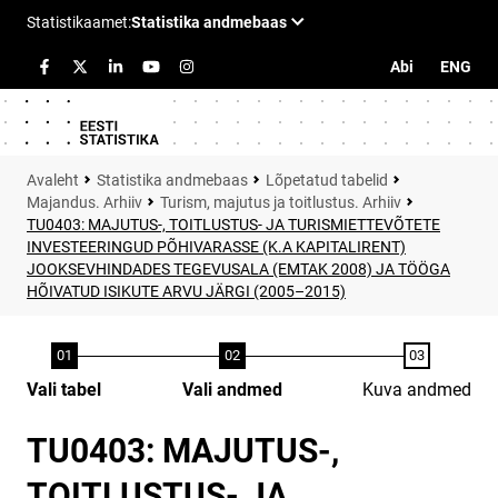
Abi
ENG
Statistika andmebaas
Lõpetatud tabelid
Majandus. Arhiiv
Turism, majutus ja toitlustus. Arhiiv
TU0403: MAJUTUS-, TOITLUSTUS- JA TURISMIETTEVÕTETE
INVESTEERINGUD PÕHIVARASSE (K.A KAPITALIRENT)
JOOKSEVHINDADES TEGEVUSALA (EMTAK 2008) JA TÖÖGA
HÕIVATUD ISIKUTE ARVU JÄRGI (2005–2015)
Vali tabel
Vali andmed
Kuva andmed
TU0403: MAJUTUS-,
TOITLUSTUS- JA