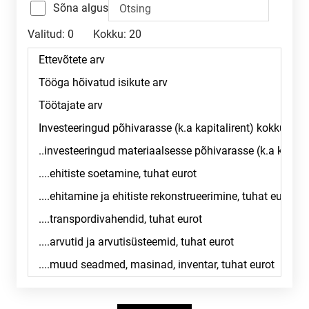
Sõna algus
Valitud:
0
Kokku:
20