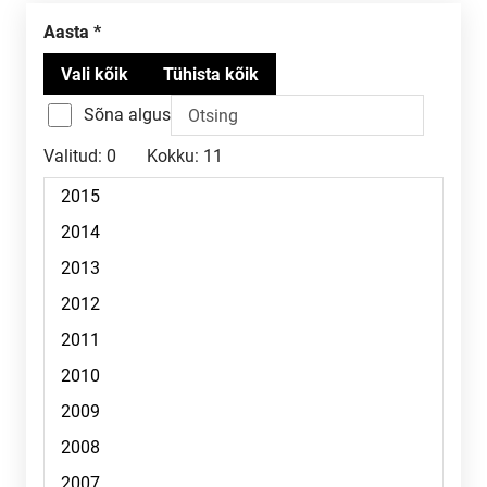
Aasta
Sõna algus
Valitud:
0
Kokku:
11