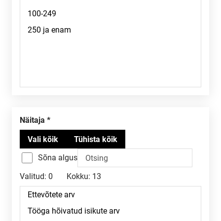
Näitaja
Sõna algus
Valitud:
0
Kokku:
13