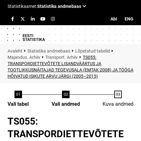
Abi
ENG
Statistika andmebaas
Lõpetatud tabelid
Majandus. Arhiiv
Transport. Arhiiv
TS055:
TRANSPORDIETTEVÕTETE LISANDVÄÄRTUS JA
TOOTLIKKUSNÄITAJAD TEGEVUSALA (EMTAK 2008) JA TÖÖGA
HÕIVATUD ISIKUTE ARVU JÄRGI (2005–2015)
Vali tabel
Vali andmed
Kuva andmed
TS055:
TRANSPORDIETTEVÕTETE