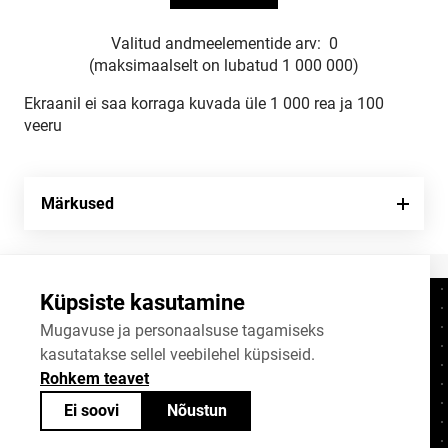
Valitud andmeelementide arv:
0
(maksimaalselt on lubatud 1 000 000)
Ekraanil ei saa korraga kuvada üle 1 000 rea ja 100
veeru
Märkused
Küpsiste kasutamine
Kontaktid
+372 625 9300
Mugavuse ja personaalsuse tagamiseks
kasutatakse sellel veebilehel küpsiseid.
stat@stat.ee
Rohkem teavet
Küpsiste sätted
Ei soovi
Nõustun
Statistikaameti avaandmed on jagatavad