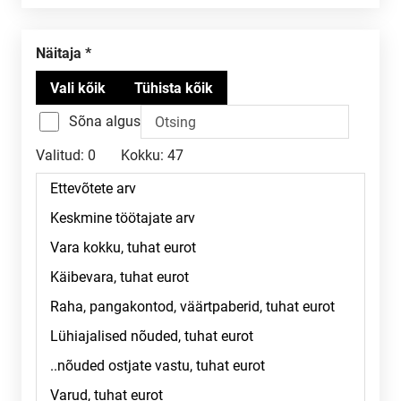
Näitaja
Sõna algus
Valitud:
0
Kokku:
47