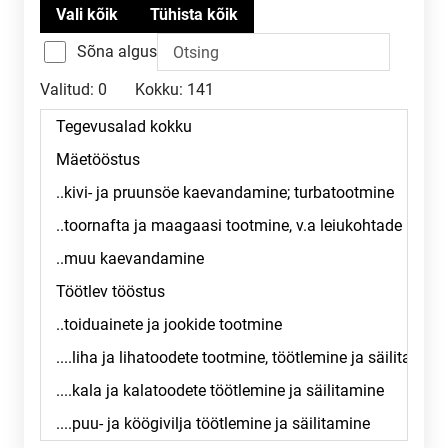
Sõna algus
Valitud:
0
Kokku:
141