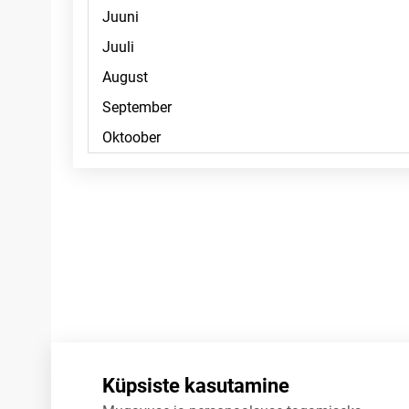
Märkused
Küpsiste kasutamine