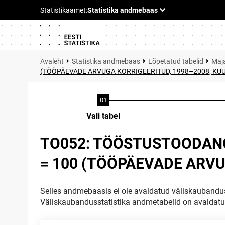
Statistika andmebaas
Lõpetatud tabelid
Maja
(TÖÖPÄEVADE ARVUGA KORRIGEERITUD, 1998–2008, KU
Vali tabel
TO052: TÖÖSTUSTOODANG
= 100 (TÖÖPÄEVADE ARVU
Selles andmebaasis ei ole avaldatud väliskaubandus
Väliskaubandusstatistika andmetabelid on avaldat