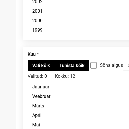
Kuu
Sõna algus
Valitud:
0
Kokku:
12