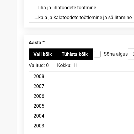
Aasta
Sõna algus
Valitud:
0
Kokku:
11