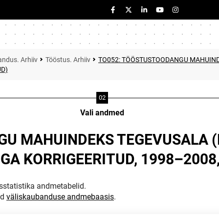
ndus. Arhiiv
Tööstus. Arhiiv
TO052: TÖÖSTUSTOODANGU MAHUINDEK
UD)
Vali andmed
U MAHUINDEKS TEGEVUSALA (EM
GA KORRIGEERITUD, 1998–2008
statistika andmetabelid.
ud
väliskaubanduse andmebaasis
.