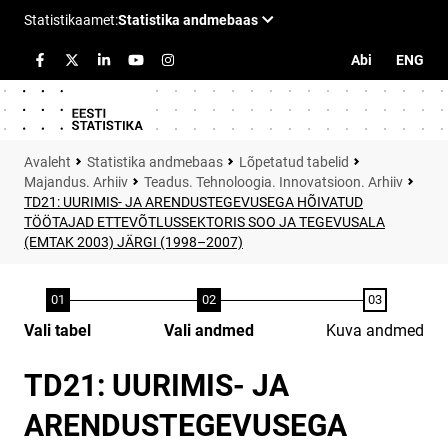
Abi
ENG
Statistika andmebaas
Lõpetatud tabelid
Majandus. Arhiiv
Teadus. Tehnoloogia. Innovatsioon. Arhiiv
TD21: UURIMIS- JA ARENDUSTEGEVUSEGA HÕIVATUD
TÖÖTAJAD ETTEVÕTLUSSEKTORIS SOO JA TEGEVUSALA
(EMTAK 2003) JÄRGI (1998–2007)
Vali tabel
Vali andmed
Kuva andmed
TD21: UURIMIS- JA
ARENDUSTEGEVUSEGA