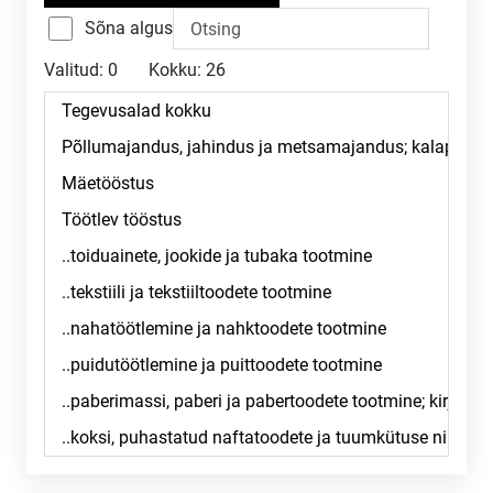
Sõna algus
Valitud:
0
Kokku:
26