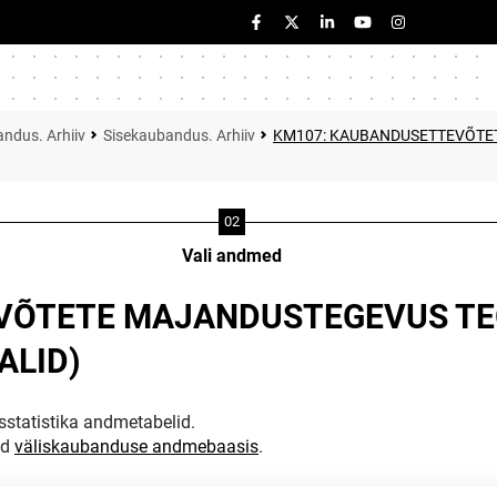
ndus. Arhiiv
Sisekaubandus. Arhiiv
KM107: KAUBANDUSETTEVÕTE
Vali andmed
VÕTETE MAJANDUSTEGEVUS TEG
ALID)
statistika andmetabelid.
ud
väliskaubanduse andmebaasis
.