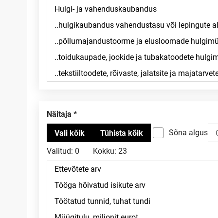
Näitaja
Sõna algus
Valitud:
0
Kokku:
23