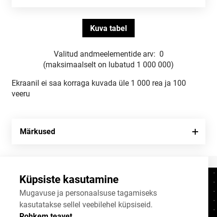
Valitud andmeelementide arv:
0
(maksimaalselt on lubatud 1 000 000)
Ekraanil ei saa korraga kuvada üle 1 000 rea ja 100
veeru
Märkused
Küpsiste kasutamine
Kontaktid
+372 625 9300
Mugavuse ja personaalsuse tagamiseks
kasutatakse sellel veebilehel küpsiseid.
stat@stat.ee
Rohkem teavet