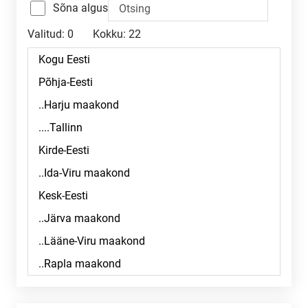
Sõna algus
Valitud:
0
Kokku:
22