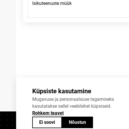
Märkused
Küpsiste kasutamine
Mugavuse ja personaalsuse tagamiseks
kasutatakse sellel veebilehel küpsiseid.
Rohkem teavet
Ei soovi
Nõustun
Kontaktid
+372 625 9300
stat@stat.ee
K