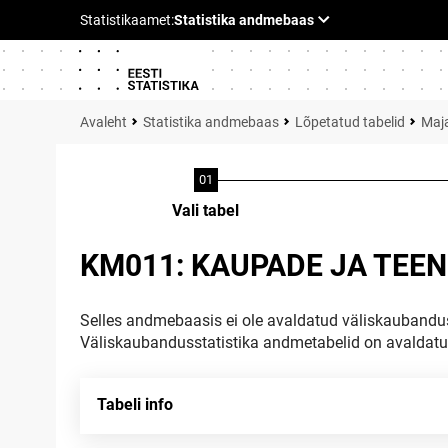
Statistika andmebaas
Lõpetatud tabelid
Maja
Vali tabel
KM011: KAUPADE JA TEE
Selles andmebaasis ei ole avaldatud väliskaubandus
Väliskaubandusstatistika andmetabelid on avaldat
Tabeli info