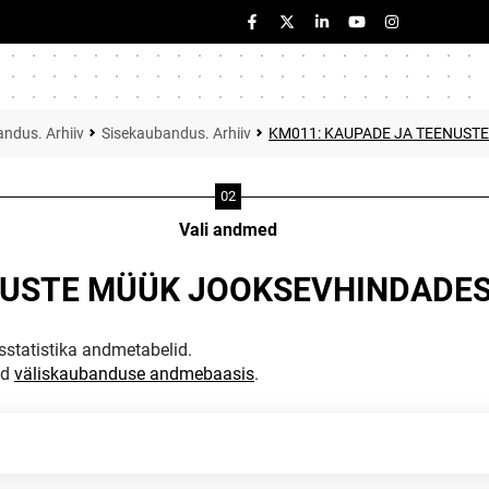
ndus. Arhiiv
Sisekaubandus. Arhiiv
KM011: KAUPADE JA TEENUST
Vali andmed
NUSTE MÜÜK JOOKSEVHINDADES 
statistika andmetabelid.
ud
väliskaubanduse andmebaasis
.