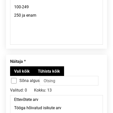
Näitaja
Sõna algus
Valitud:
0
Kokku:
13