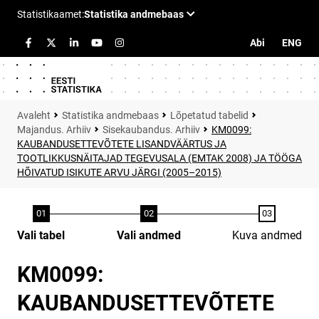
Abi
ENG
Statistika andmebaas
Lõpetatud tabelid
Majandus. Arhiiv
Sisekaubandus. Arhiiv
KM0099:
KAUBANDUSETTEVÕTETE LISANDVÄÄRTUS JA
TOOTLIKKUSNÄITAJAD TEGEVUSALA (EMTAK 2008) JA TÖÖGA
HÕIVATUD ISIKUTE ARVU JÄRGI (2005–2015)
Vali tabel
Vali andmed
Kuva andmed
KM0099:
KAUBANDUSETTEVÕTETE