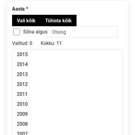
Aasta
Sõna algus
Valitud:
0
Kokku:
11