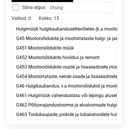
Sõna algus
Valitud:
0
Kokku:
15