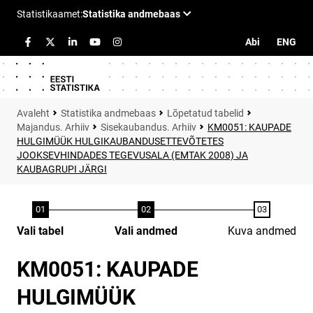
Abi
ENG
Statistika andmebaas
Lõpetatud tabelid
Majandus. Arhiiv
Sisekaubandus. Arhiiv
KM0051: KAUPADE
HULGIMÜÜK HULGIKAUBANDUSETTEVÕTETES
JOOKSEVHINDADES TEGEVUSALA (EMTAK 2008) JA
KAUBAGRUPI JÄRGI
Vali tabel
Vali andmed
Kuva andmed
KM0051: KAUPADE
HULGIMÜÜK