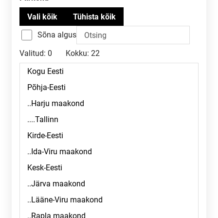
Sõna algus
Valitud:
0
Kokku:
22