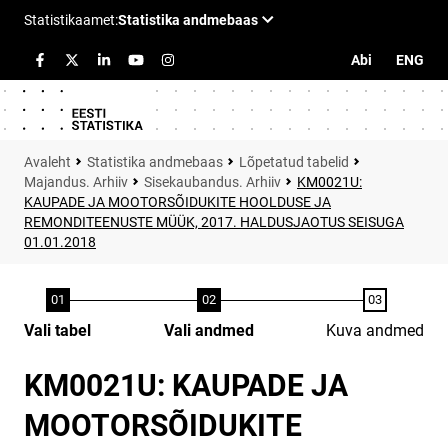
Abi
ENG
Statistika andmebaas
Lõpetatud tabelid
Majandus. Arhiiv
Sisekaubandus. Arhiiv
KM0021U:
KAUPADE JA MOOTORSÕIDUKITE HOOLDUSE JA
REMONDITEENUSTE MÜÜK, 2017. HALDUSJAOTUS SEISUGA
01.01.2018
Vali tabel
Vali andmed
Kuva andmed
KM0021U: KAUPADE JA
MOOTORSÕIDUKITE