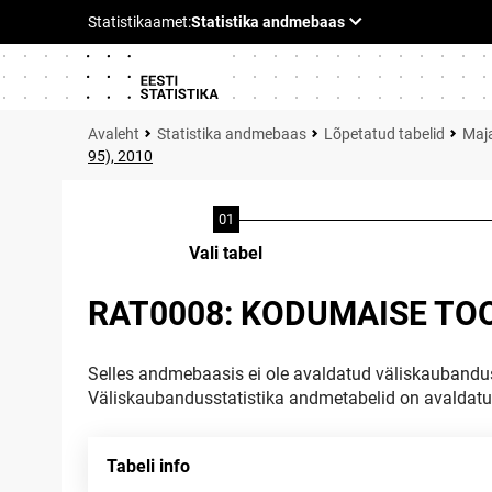
Statistika andmebaas
Lõpetatud tabelid
Maja
95), 2010
Vali tabel
RAT0008: KODUMAISE TOO
Selles andmebaasis ei ole avaldatud väliskaubandus
Väliskaubandusstatistika andmetabelid on avaldat
Tabeli info