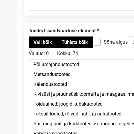
Toode/Lisandväärtuse element
Sõna algus
Valitud:
0
Kokku:
74