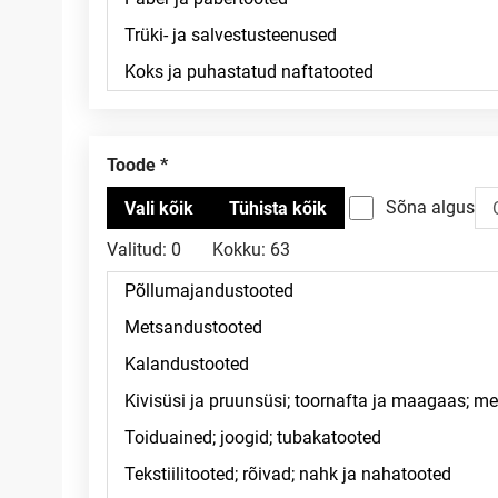
Toode
Sõna algus
Valitud:
0
Kokku:
63