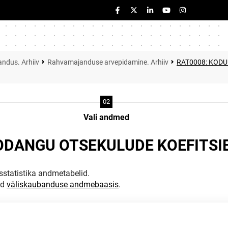
ndus. Arhiiv
Rahvamajanduse arvepidamine. Arhiiv
RAT0008: KOD
Vali andmed
DANGU OTSEKULUDE KOEFITSIEN
statistika andmetabelid.
ud
väliskaubanduse andmebaasis
.