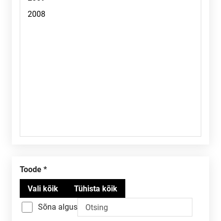
Toode
Sõna algus