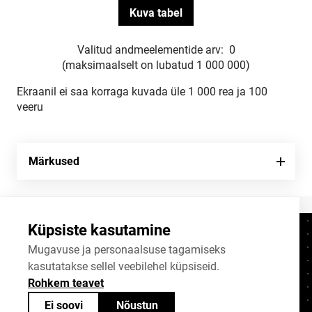
Valitud andmeelementide arv:
0
(maksimaalselt on lubatud 1 000 000)
Ekraanil ei saa korraga kuvada üle 1 000 rea ja 100
veeru
Märkused
Küpsiste kasutamine
Kontaktid
+372 625 9300
Mugavuse ja personaalsuse tagamiseks
kasutatakse sellel veebilehel küpsiseid.
stat@stat.ee
Rohkem teavet
Küpsiste sätted
Ei soovi
Nõustun