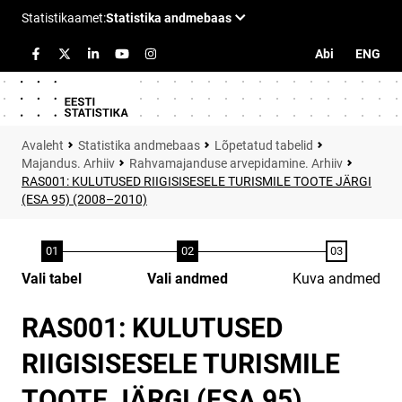
Abi
ENG
Statistika andmebaas
Lõpetatud tabelid
Majandus. Arhiiv
Rahvamajanduse arvepidamine. Arhiiv
RAS001: KULUTUSED RIIGISISESELE TURISMILE TOOTE JÄRGI
(ESA 95) (2008–2010)
Vali tabel
Vali andmed
Kuva andmed
RAS001: KULUTUSED
RIIGISISESELE TURISMILE
TOOTE JÄRGI (ESA 95)