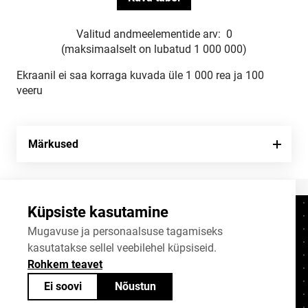
Valitud andmeelementide arv:
0
(maksimaalselt on lubatud 1 000 000)
Ekraanil ei saa korraga kuvada üle 1 000 rea ja 100
veeru
Märkused
Küpsiste kasutamine
Kontaktid
+372 625 9300
Mugavuse ja personaalsuse tagamiseks
kasutatakse sellel veebilehel küpsiseid.
stat@stat.ee
Rohkem teavet
Küpsiste sätted
Ei soovi
Nõustun
Statistikaameti avaandmed on jagatavad