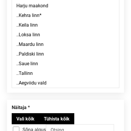
Näitaja
Sõna algus