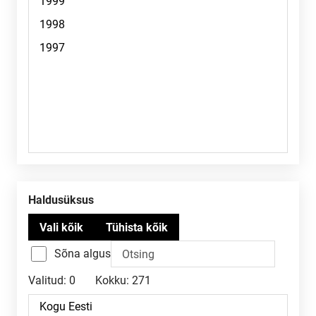
Haldusüksus
Sõna algus
Valitud:
0
Kokku:
271