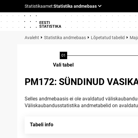
Statistika andmebaas
Lõpetatud tabelid
Maja
Vali tabel
PM172: SÜNDINUD VASIKA
Selles andmebaasis ei ole avaldatud väliskaubandus
Väliskaubandusstatistika andmetabelid on avaldat
Tabeli info