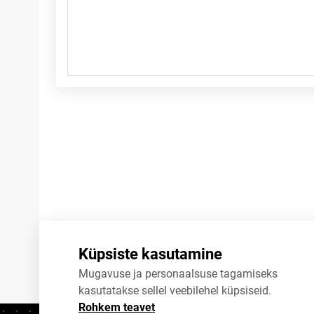
Märkused
Küpsiste kasutamine
Mugavuse ja personaalsuse tagamiseks
kasutatakse sellel veebilehel küpsiseid.
Rohkem teavet