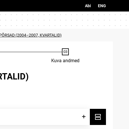
Abi
ENG
PÕRSAD (2004–2007, KVARTALID)
Kuva andmed
RTALID)