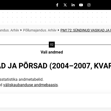
ndus. Arhiiv
Põllumajandus. Arhiiv
PM172: SÜNDINUD VASIKAD JA 
Vali andmed
D JA PÕRSAD (2004–2007, KVA
statistika andmetabelid.
ud
väliskaubanduse andmebaasis
.