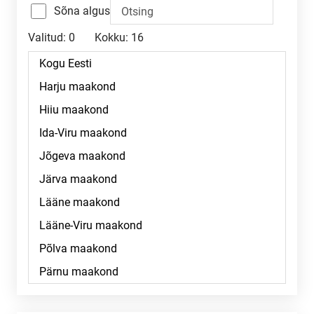
Sõna algus
Valitud:
0
Kokku:
16