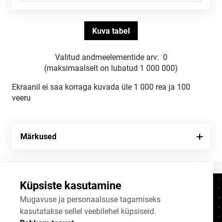
Valitud andmeelementide arv:
0
(maksimaalselt on lubatud 1 000 000)
Ekraanil ei saa korraga kuvada üle 1 000 rea ja 100
veeru
Märkused
Küpsiste kasutamine
Kontaktid
+372 625 9300
Mugavuse ja personaalsuse tagamiseks
kasutatakse sellel veebilehel küpsiseid.
stat@stat.ee