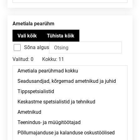
Ametiala pearühm
Sõna algus
Valitud:
0
Kokku:
11