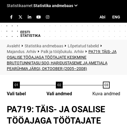
Abi
ENG
Statistika andmebaas
Lõpetatud tabelid
Majandus. Arhiiv
Palk ja tööjõukulu. Arhiiv
PA719: TÄIS- JA
OSALISE TÖÖAJAGA TÖÖTAJATE KESKMINE
BRUTOTUNNITASU SOO, HARIDUSTASEME JA AMETIALA
PEARÜHMA JÄRGI, OKTOOBER (2005–2008)
Vali tabel
Vali andmed
Kuva andmed
PA719: TÄIS- JA OSALISE
TÖÖAJAGA TÖÖTAJATE