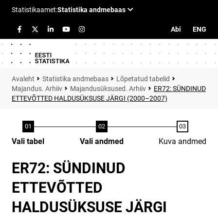
Abi
ENG
Statistika andmebaas
Lõpetatud tabelid
Majandus. Arhiiv
Majandusüksused. Arhiiv
ER72: SÜNDINUD
ETTEVÕTTED HALDUSÜKSUSE JÄRGI (2000–2007)
Vali tabel
Vali andmed
Kuva andmed
ER72: SÜNDINUD
ETTEVÕTTED
HALDUSÜKSUSE JÄRGI