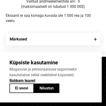
Valitud andmeelementide arv:
0
(maksimaalselt on lubatud 1 000 000)
Ekraanil ei saa korraga kuvada üle 1 000 rea ja 100
veeru
Märkused
Küpsiste kasutamine
Kontaktid
+372 625 9300
Mugavuse ja personaalsuse tagamiseks
kasutatakse sellel veebilehel küpsiseid.
stat@stat.ee
Rohkem teavet
Küpsiste sätted
Ei soovi
Nõustun
Statistikaameti avaandmed on jagatavad
Creative Commonsi (CC) litsentsiga
BY-SA 4.0