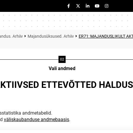
ndus. Arhiiv
Majandusüksused. Arhiiv
ER71: MAJANDUSLIKULT AK
Vali andmed
AKTIIVSED ETTEVÕTTED HALDUS
statistika andmetabelid.
ud
väliskaubanduse andmebaasis
.