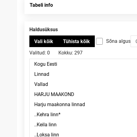
Tabeli info
Haldusüksus
Sõna algus
Valitud:
0
Kokku:
297