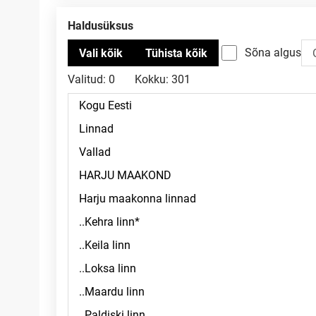
Haldusüksus
Sõna algus
Valitud:
0
Kokku:
301