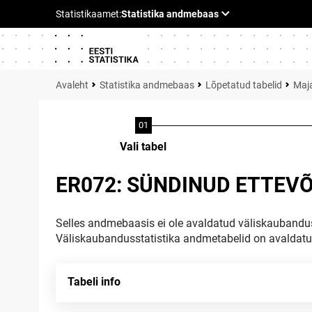
Statistika andmebaas
Lõpetatud tabelid
Maja
Vali tabel
ER072: SÜNDINUD ETTEV
Selles andmebaasis ei ole avaldatud väliskaubandus
Väliskaubandusstatistika andmetabelid on avaldat
Tabeli info