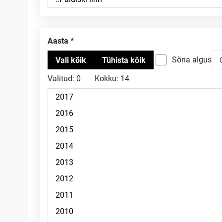
Aasta
Sõna algus
Valitud:
0
Kokku:
14