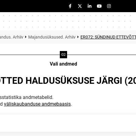
ndus. Arhiiv
Majandusüksused. Arhiiv
ER072: SÜNDINUD ETTEVÕT
Vali andmed
ÕTTED HALDUSÜKSUSE JÄRGI (2
statistika andmetabelid.
ud
väliskaubanduse andmebaasis
.