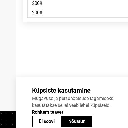
Märkused
Küpsiste kasutamine
Mugavuse ja personaalsuse tagamiseks
kasutatakse sellel veebilehel küpsiseid.
Rohkem teavet
Ei soovi
Nõustun
Kontaktid
+372 625 9300
stat@stat.ee
K