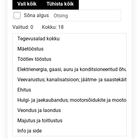
Sõna algus
Valitud:
0
Kokku:
18