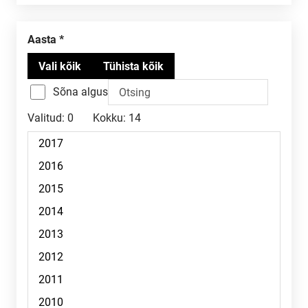
Aasta
Sõna algus
Valitud:
0
Kokku:
14