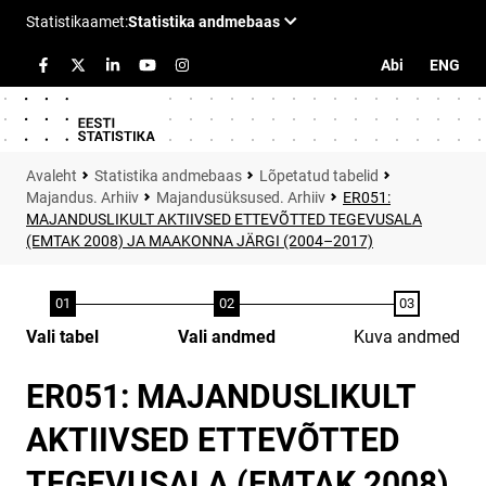
Abi
ENG
Statistika andmebaas
Lõpetatud tabelid
Majandus. Arhiiv
Majandusüksused. Arhiiv
ER051:
MAJANDUSLIKULT AKTIIVSED ETTEVÕTTED TEGEVUSALA
(EMTAK 2008) JA MAAKONNA JÄRGI (2004–2017)
Vali tabel
Vali andmed
Kuva andmed
ER051: MAJANDUSLIKULT
AKTIIVSED ETTEVÕTTED
TEGEVUSALA (EMTAK 2008)