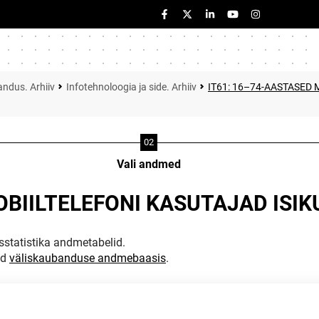
ndus. Arhiiv
Infotehnoloogia ja side. Arhiiv
IT61: 16–74-AASTASED 
Vali andmed
OBIILTELEFONI KASUTAJAD ISIK
statistika andmetabelid.
ud
väliskaubanduse andmebaasis
.