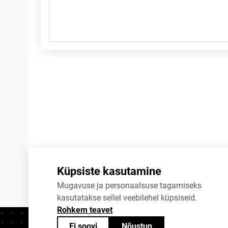
Märkused
Küpsiste kasutamine
Mugavuse ja personaalsuse tagamiseks
kasutatakse sellel veebilehel küpsiseid.
Rohkem teavet
Ei soovi
Nõustun
Kontaktid
+372 625 9300
stat@stat.ee
K