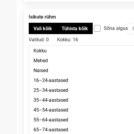
Isikute rühm
Sõna algus
Valitud:
0
Kokku:
16