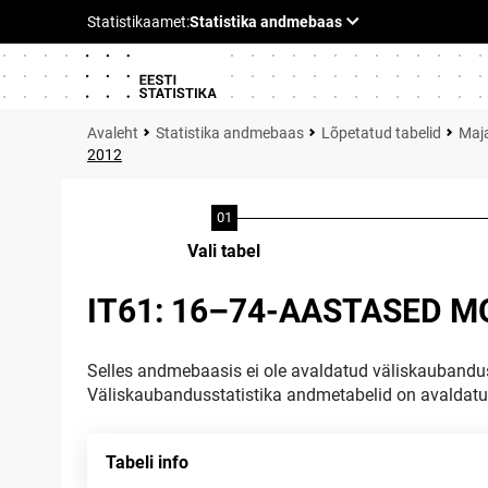
Statistika andmebaas
Lõpetatud tabelid
Maja
2012
Vali tabel
IT61: 16–74-AASTASED M
Selles andmebaasis ei ole avaldatud väliskaubandus
Väliskaubandusstatistika andmetabelid on avaldat
Tabeli info