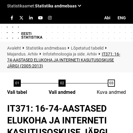
Abi
ENG
Statistika andmebaas
Lõpetatud tabelid
Majandus. Arhiiv
Infotehnoloogia ja side. Arhiiv
IT371: 16-
74-AASTASED ELUKOHA JA INTERNETI KASUTUSOSKUSE
JÄRGI (2005-2013)
Vali tabel
Vali andmed
Kuva andmed
IT371: 16-74-AASTASED
ELUKOHA JA INTERNETI
KASUTUSOSKUSE JÄRGI