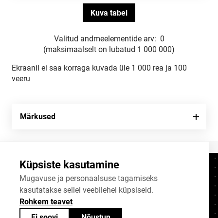
Valitud andmeelementide arv:
0
(maksimaalselt on lubatud 1 000 000)
Ekraanil ei saa korraga kuvada üle 1 000 rea ja 100
veeru
Märkused
Küpsiste kasutamine
Kontaktid
+372 625 9300
Mugavuse ja personaalsuse tagamiseks
kasutatakse sellel veebilehel küpsiseid.
stat@stat.ee
Rohkem teavet
Küpsiste sätted
Ei soovi
Nõustun