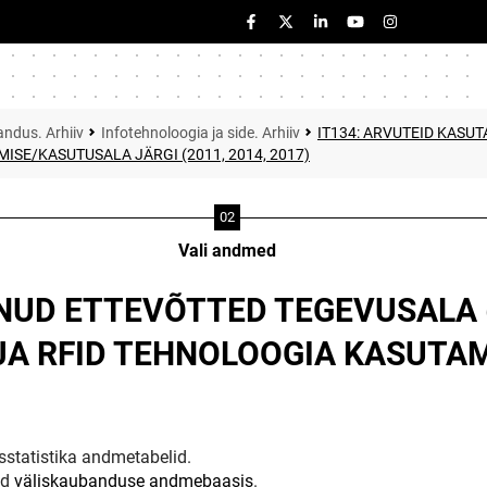
ndus. Arhiiv
Infotehnoloogia ja side. Arhiiv
IT134: ARVUTEID KASU
ISE/KASUTUSALA JÄRGI (2011, 2014, 2017)
Vali andmed
ANUD ETTEVÕTTED TEGEVUSALA 
 JA RFID TEHNOLOOGIA KASUTA
statistika andmetabelid.
ud
väliskaubanduse andmebaasis
.