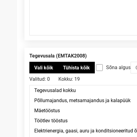
Tegevusala (EMTAK2008)
Sõna algus
Valitud:
0
Kokku:
19