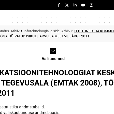
ndus. Arhiiv
Infotehnoloogia ja side. Arhiiv
IT131: INFO- JA KOM
ÖGA HÕIVATUD ISIKUTE ARVU JA MEETME JÄRGI, 2011
Vali andmed
NIKATSIOONITEHNOLOOGIAT KE
TEGEVUSALA (EMTAK 2008), TÖ
2011
statistika andmetabelid.
ud
väliskaubanduse andmebaasis
.