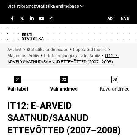
Abi
ENG
Statistika andmebaas
Lõpetatud tabelid
Majandus. Arhiiv
Infotehnoloogia ja side. Arhiiv
IT12: E-
ARVEID SAATNUD/SAANUD ETTEVÕTTED (2007–2008)
Vali tabel
Vali andmed
Kuva andmed
IT12: E-ARVEID
SAATNUD/SAANUD
ETTEVÕTTED (2007–2008)