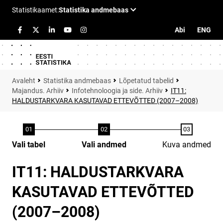
Abi
ENG
Statistika andmebaas
Lõpetatud tabelid
Majandus. Arhiiv
Infotehnoloogia ja side. Arhiiv
IT11:
HALDUSTARKVARA KASUTAVAD ETTEVÕTTED (2007–2008)
Vali tabel
Vali andmed
Kuva andmed
IT11: HALDUSTARKVARA
KASUTAVAD ETTEVÕTTED
(2007–2008)