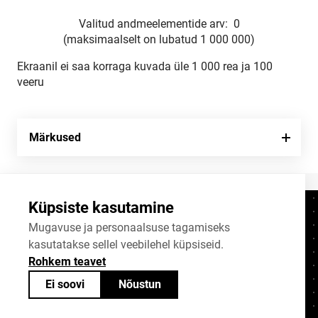
Valitud andmeelementide arv:
0
(maksimaalselt on lubatud 1 000 000)
Ekraanil ei saa korraga kuvada üle 1 000 rea ja 100
veeru
Märkused
Küpsiste kasutamine
Kontaktid
+372 625 9300
Mugavuse ja personaalsuse tagamiseks
kasutatakse sellel veebilehel küpsiseid.
stat@stat.ee
Rohkem teavet
Küpsiste sätted
Ei soovi
Nõustun
Statistikaameti avaandmed on jagatavad
Creative Commonsi (CC) litsentsiga
BY-SA 4.0