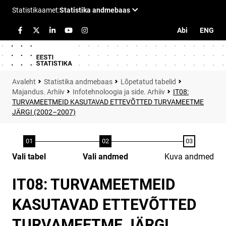
Abi
ENG
Statistika andmebaas
Lõpetatud tabelid
Majandus. Arhiiv
Infotehnoloogia ja side. Arhiiv
IT08:
TURVAMEETMEID KASUTAVAD ETTEVÕTTED TURVAMEETME
JÄRGI (2002–2007)
Vali tabel
Vali andmed
Kuva andmed
IT08: TURVAMEETMEID
KASUTAVAD ETTEVÕTTED
TURVAMEETME JÄRGI