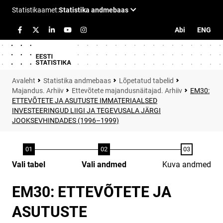
Abi
ENG
Statistika andmebaas
Lõpetatud tabelid
Majandus. Arhiiv
Ettevõtete majandusnäitajad. Arhiiv
EM30:
ETTEVÕTETE JA ASUTUSTE IMMATERIAALSED
INVESTEERINGUD LIIGI JA TEGEVUSALA JÄRGI
JOOKSEVHINDADES (1996–1999)
Vali tabel
Vali andmed
Kuva andmed
EM30: ETTEVÕTETE JA
ASUTUSTE