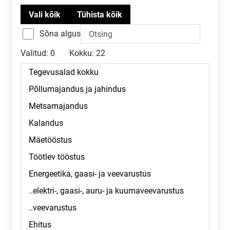
Sõna algus
Valitud:
0
Kokku:
22