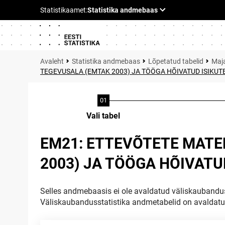
Statistika andmebaas
Lõpetatud tabelid
Maja
TEGEVUSALA (EMTAK 2003) JA TÖÖGA HÕIVATUD ISIKUTE
Vali tabel
EM21: ETTEVÕTETE MATER
2003) JA TÖÖGA HÕIVATUD
Selles andmebaasis ei ole avaldatud väliskaubandus
Väliskaubandusstatistika andmetabelid on avaldat