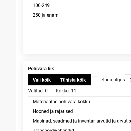
Põhivara liik
Sõna algus
Valitud:
0
Kokku:
11