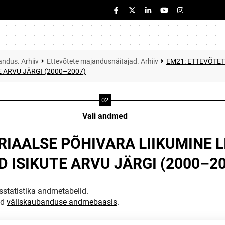
ndus. Arhiiv
Ettevõtete majandusnäitajad. Arhiiv
EM21: ETTEVÕTET
 ARVU JÄRGI (2000–2007)
Vali andmed
IAALSE PÕHIVARA LIIKUMINE L
 ISIKUTE ARVU JÄRGI (2000–20
statistika andmetabelid.
ud
väliskaubanduse andmebaasis
.