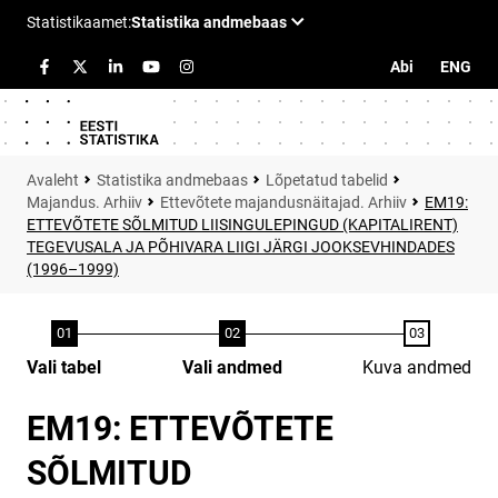
Abi
ENG
Statistika andmebaas
Lõpetatud tabelid
Majandus. Arhiiv
Ettevõtete majandusnäitajad. Arhiiv
EM19:
ETTEVÕTETE SÕLMITUD LIISINGULEPINGUD (KAPITALIRENT)
TEGEVUSALA JA PÕHIVARA LIIGI JÄRGI JOOKSEVHINDADES
(1996–1999)
Vali tabel
Vali andmed
Kuva andmed
EM19: ETTEVÕTETE
SÕLMITUD