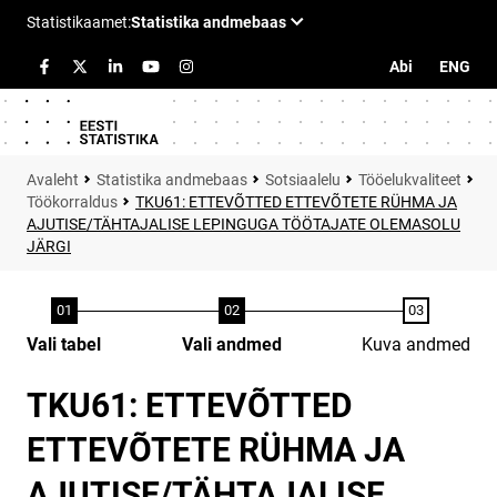
Abi
ENG
Statistika andmebaas
Sotsiaalelu
Tööelukvaliteet
Töökorraldus
TKU61: ETTEVÕTTED ETTEVÕTETE RÜHMA JA
AJUTISE/TÄHTAJALISE LEPINGUGA TÖÖTAJATE OLEMASOLU
JÄRGI
Vali tabel
Vali andmed
Kuva andmed
TKU61: ETTEVÕTTED
ETTEVÕTETE RÜHMA JA
AJUTISE/TÄHTAJALISE