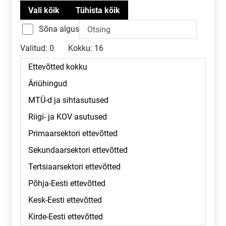
Sõna algus
Valitud:
0
Kokku:
16