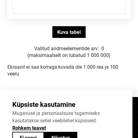
Valitud andmeelementide arv:
0
(maksimaalselt on lubatud 1 000 000)
Ekraanil ei saa korraga kuvada üle 1 000 rea ja 100
veeru
Küpsiste kasutamine
Kontaktid
+372 625 9300
Mugavuse ja personaalsuse tagamiseks
kasutatakse sellel veebilehel küpsiseid.
stat@stat.ee
Rohkem teavet
Küpsiste sätted
Ei soovi
Nõustun