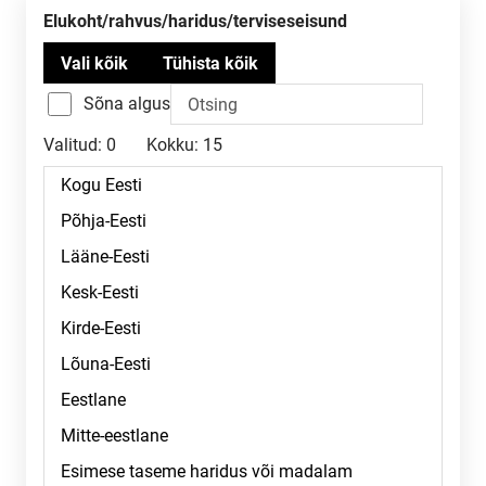
Elukoht/rahvus/haridus/terviseseisund
Sõna algus
Valitud:
0
Kokku:
15