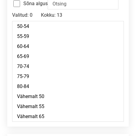
Sõna algus
Valitud:
0
Kokku:
13