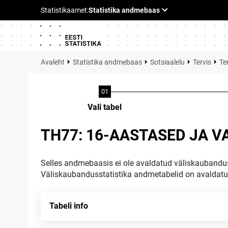
Statistika andmebaas
Sotsiaalelu
Tervis
Te
Vali tabel
TH77: 16-AASTASED JA 
Selles andmebaasis ei ole avaldatud väliskaubandus
Väliskaubandusstatistika andmetabelid on avaldat
Tabeli info