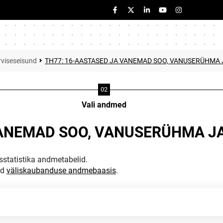
rviseseisund
TH77: 16-AASTASED JA VANEMAD SOO, VANUSERÜHMA J
Vali andmed
VANEMAD SOO, VANUSERÜHMA JA
statistika andmetabelid.
ud
väliskaubanduse andmebaasis
.