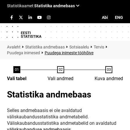
Abi
ENG
Statistika andmebaas
Sotsiaalelu
Tervis
Puudega inimesed
Puudega inimeste tööhõive
Vali tabel
Vali andmed
Kuva andmed
Statistika andmebaas
Selles andmebaasis ei ole avaldatud
väliskaubandusstatistika andmetabelid.
Väliskaubandusstatistika andmetabelid on avaldatud
väliskaubanduse andmebaasis
.