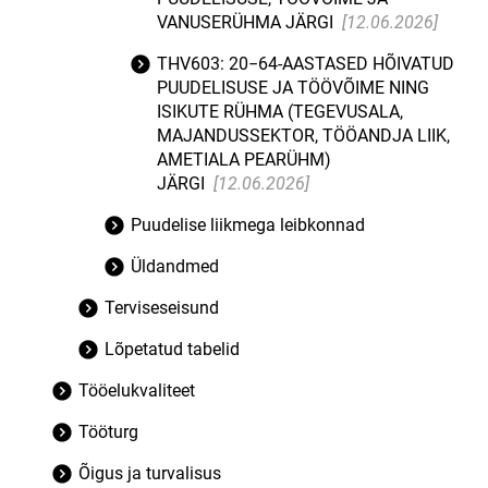
VANUSERÜHMA JÄRGI
[12.06.2026]
THV603: 20−64-AASTASED HÕIVATUD
PUUDELISUSE JA TÖÖVÕIME NING
ISIKUTE RÜHMA (TEGEVUSALA,
MAJANDUSSEKTOR, TÖÖANDJA LIIK,
AMETIALA PEARÜHM)
JÄRGI
[12.06.2026]
Puudelise liikmega leibkonnad
Üldandmed
Terviseseisund
Lõpetatud tabelid
Tööelukvaliteet
Tööturg
Õigus ja turvalisus