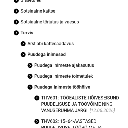
Sissetulek
Sotsiaalne kaitse
Sotsiaalne tõrjutus ja vaesus
Tervis
Arstiabi kättesaadavus
Puudega inimesed
Puudega inimeste ajakasutus
Puudega inimeste toimetulek
Puudega inimeste tööhõive
THV601: TÖÖEALISTE HÕIVESEISUND
PUUDELISUSE JA TÖÖVÕIME NING
VANUSERÜHMA JÄRGI
[12.06.2026]
THV602: 15−64-AASTASED
PUUDELISUSE, TÖÖVÕIME JA