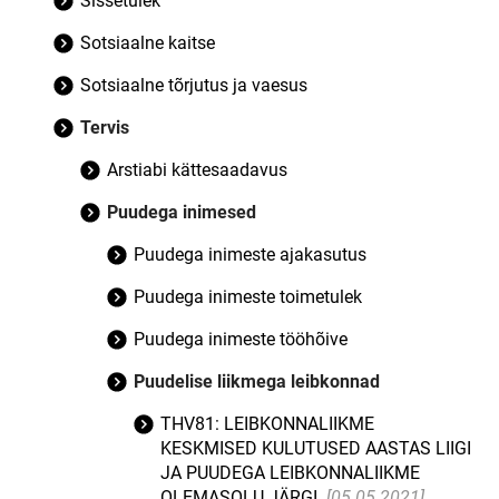
Sissetulek
Sotsiaalne kaitse
Sotsiaalne tõrjutus ja vaesus
Tervis
Arstiabi kättesaadavus
Puudega inimesed
Puudega inimeste ajakasutus
Puudega inimeste toimetulek
Puudega inimeste tööhõive
Puudelise liikmega leibkonnad
THV81: LEIBKONNALIIKME
KESKMISED KULUTUSED AASTAS LIIGI
JA PUUDEGA LEIBKONNALIIKME
OLEMASOLU JÄRGI
[05.05.2021]