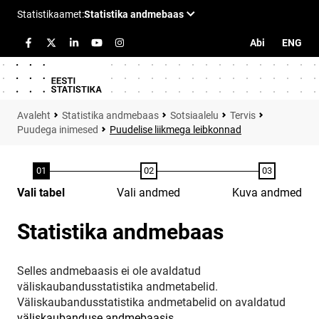
Abi
ENG
Statistika andmebaas
Sotsiaalelu
Tervis
Puudega inimesed
Puudelise liikmega leibkonnad
Vali tabel
Vali andmed
Kuva andmed
Statistika andmebaas
Selles andmebaasis ei ole avaldatud
väliskaubandusstatistika andmetabelid.
Väliskaubandusstatistika andmetabelid on avaldatud
väliskaubanduse andmebaasis
.