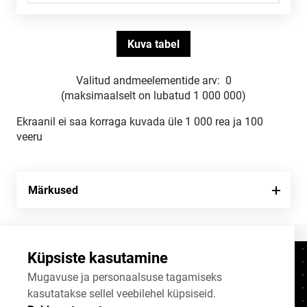
Valitud andmeelementide arv:
0
(maksimaalselt on lubatud 1 000 000)
Ekraanil ei saa korraga kuvada üle 1 000 rea ja 100
veeru
Märkused
Küpsiste kasutamine
Kontaktid
+372 625 9300
Mugavuse ja personaalsuse tagamiseks
kasutatakse sellel veebilehel küpsiseid.
stat@stat.ee