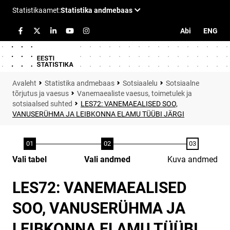
Abi
ENG
Statistika andmebaas
Sotsiaalelu
Sotsiaalne
tõrjutus ja vaesus
Vanemaealiste vaesus, toimetulek ja
sotsiaalsed suhted
LES72: VANEMAEALISED SOO,
VANUSERÜHMA JA LEIBKONNA ELAMU TÜÜBI JÄRGI
Vali tabel
Vali andmed
Kuva andmed
LES72: VANEMAEALISED
SOO, VANUSERÜHMA JA
LEIBKONNA ELAMU TÜÜBI