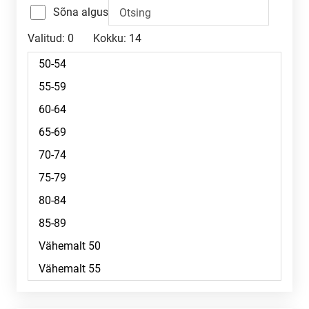
Sõna algus
Valitud:
0
Kokku:
14