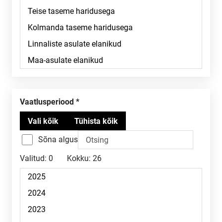
Vaatlusperiood
Sõna algus
Valitud:
0
Kokku:
26