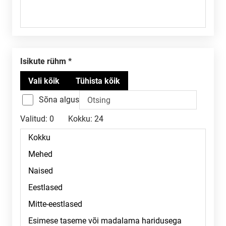
Isikute rühm
Sõna algus
Valitud:
0
Kokku:
24