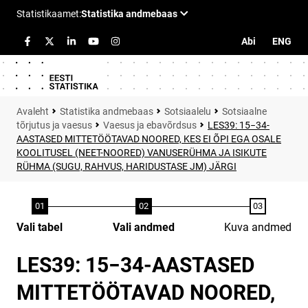
Abi
ENG
Statistika andmebaas
Sotsiaalelu
Sotsiaalne
tõrjutus ja vaesus
Vaesus ja ebavõrdsus
LES39: 15−34-
AASTASED MITTETÖÖTAVAD NOORED, KES EI ÕPI EGA OSALE
KOOLITUSEL (NEET-NOORED) VANUSERÜHMA JA ISIKUTE
RÜHMA (SUGU, RAHVUS, HARIDUSTASE JM) JÄRGI
Vali tabel
Vali andmed
Kuva andmed
LES39: 15−34-AASTASED
MITTETÖÖTAVAD NOORED,