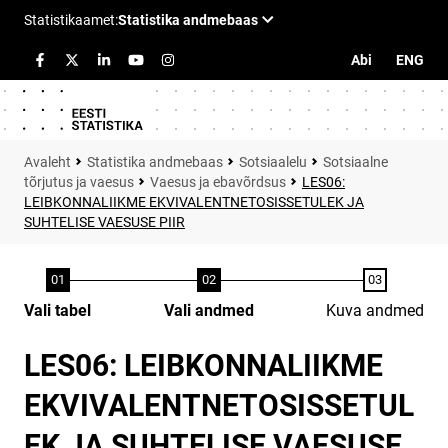
Abi
ENG
Statistika andmebaas
Sotsiaalelu
Sotsiaalne
tõrjutus ja vaesus
Vaesus ja ebavõrdsus
LES06:
LEIBKONNALIIKME EKVIVALENTNETOSISSETULEK JA
SUHTELISE VAESUSE PIIR
Vali tabel
Vali andmed
Kuva andmed
LES06: LEIBKONNALIIKME
EKVIVALENTNETOSISSETUL
EK JA SUHTELISE VAESUSE