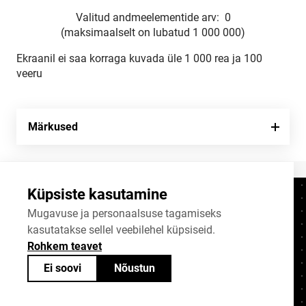
Valitud andmeelementide arv:
0
(maksimaalselt on lubatud 1 000 000)
Ekraanil ei saa korraga kuvada üle 1 000 rea ja 100
veeru
Märkused
Küpsiste kasutamine
Kontaktid
+372 625 9300
Mugavuse ja personaalsuse tagamiseks
kasutatakse sellel veebilehel küpsiseid.
stat@stat.ee
Rohkem teavet
Küpsiste sätted
Ei soovi
Nõustun
Statistikaameti avaandmed on jagatavad
Creative Commonsi (CC) litsentsiga
BY-SA 4.0