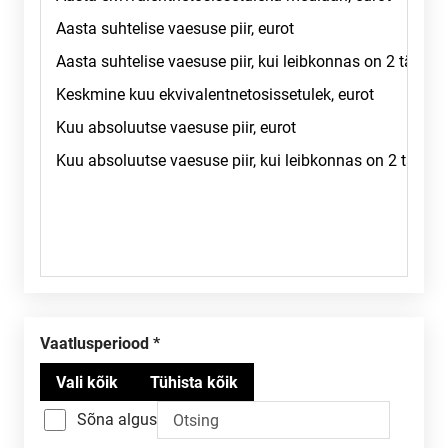
Vaatlusperiood
Sõna algus