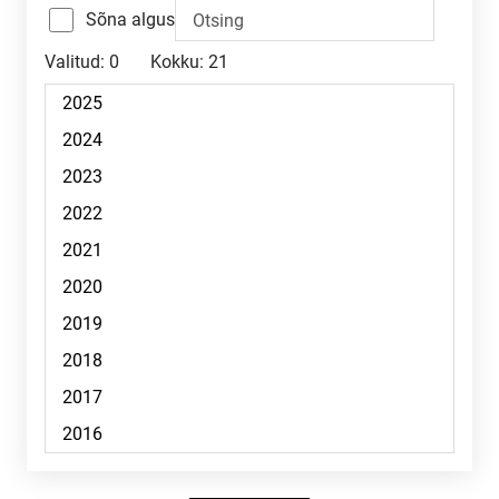
Sõna algus
Valitud:
0
Kokku:
21