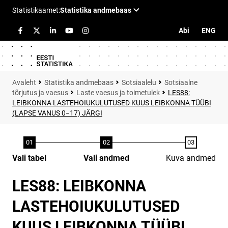
Abi
ENG
Statistika andmebaas
Sotsiaalelu
Sotsiaalne
tõrjutus ja vaesus
Laste vaesus ja toimetulek
LES88:
LEIBKONNA LASTEHOIUKULUTUSED KUUS LEIBKONNA TÜÜBI
(LAPSE VANUS 0−17) JÄRGI
Vali tabel
Vali andmed
Kuva andmed
LES88: LEIBKONNA
LASTEHOIUKULUTUSED
KUUS LEIBKONNA TÜÜBI