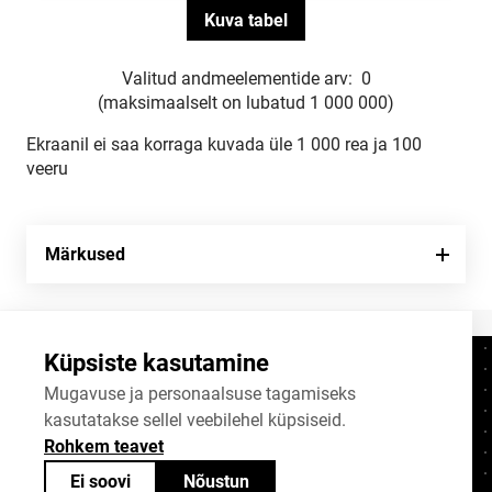
Valitud andmeelementide arv:
0
(maksimaalselt on lubatud 1 000 000)
Ekraanil ei saa korraga kuvada üle 1 000 rea ja 100
veeru
Märkused
Küpsiste kasutamine
Kontaktid
+372 625 9300
Mugavuse ja personaalsuse tagamiseks
kasutatakse sellel veebilehel küpsiseid.
stat@stat.ee
Rohkem teavet
Küpsiste sätted
Ei soovi
Nõustun